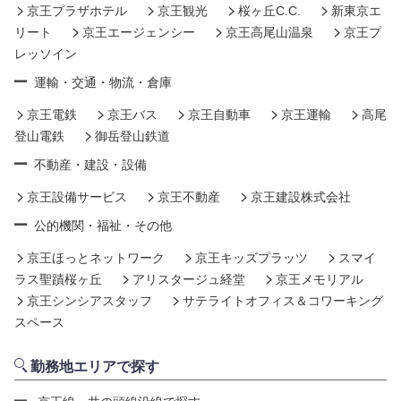
京王プラザホテル
京王観光
桜ヶ丘C.C.
新東京エ
リート
京王エージェンシー
京王高尾山温泉
京王プ
レッソイン
運輸・交通・物流・倉庫
京王電鉄
京王バス
京王自動車
京王運輸
高尾
登山電鉄
御岳登山鉄道
不動産・建設・設備
京王設備サービス
京王不動産
京王建設株式会社
公的機関・福祉・その他
京王ほっとネットワーク
京王キッズプラッツ
スマイ
ラス聖蹟桜ヶ丘
アリスタージュ経堂
京王メモリアル
京王シンシアスタッフ
サテライトオフィス＆コワーキング
スペース
勤務地エリアで探す