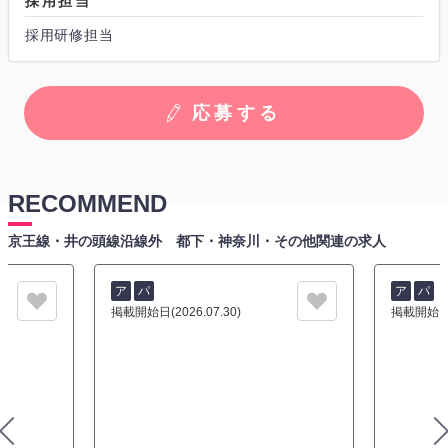
採用担当
採用研修担当
応募する
RECOMMEND
京王線・井の頭線沿線外 都下・神奈川・その他関連の求人
ア
パ
ア
パ
掲載開始日(2026.07.30)
掲載開始日(2