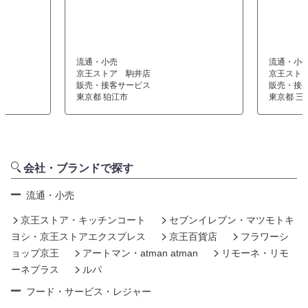
流通・小売
流通・小
京王ストア 駒井店
京王スト
販売・接客サービス
販売・接
東京都 狛江市
東京都 三
会社・ブランドで探す
流通・小売
京王ストア・キッチンコート
セブンイレブン・マツモトキ
ヨシ・京王ストアエクスプレス
京王百貨店
フラワーシ
ョップ京王
アートマン・atman atman
リモーネ・リモ
ーネプラス
ルパ
フード・サービス・レジャー