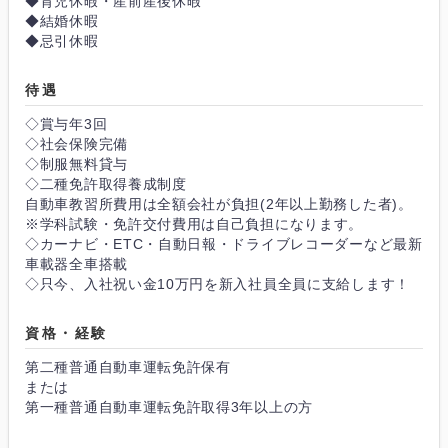
◆育児休暇・産前産後休暇
◆結婚休暇
◆忌引休暇
待遇
◇賞与年3回
◇社会保険完備
◇制服無料貸与
◇二種免許取得養成制度
自動車教習所費用は全額会社が負担(2年以上勤務した者)。
※学科試験・免許交付費用は自己負担になります。
◇カーナビ・ETC・自動日報・ドライブレコーダーなど最新
車載器全車搭載
◇只今、入社祝い金10万円を新入社員全員に支給します！
資格・経験
第二種普通自動車運転免許保有
または
第一種普通自動車運転免許取得3年以上の方