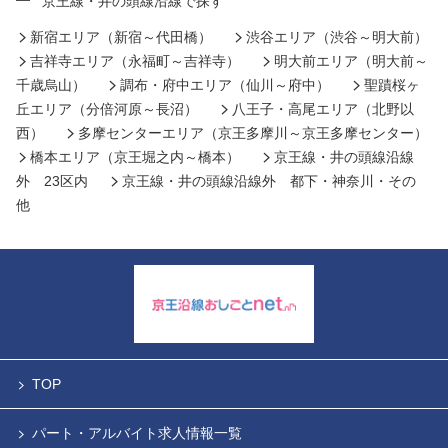
京王線・井の頭線沿線で探す
新宿エリア（新宿～代田橋）
渋谷エリア（渋谷～明大前）
吉祥寺エリア（永福町～吉祥寺）
明大前エリア（明大前～
千歳烏山）
調布・府中エリア（仙川～府中）
聖蹟桜ヶ
丘エリア（分倍河原～長沼）
八王子・高尾エリア（北野以
西）
多摩センターエリア（京王多摩川～京王多摩センター）
橋本エリア（京王堀之内～橋本）
京王線・井の頭線沿線
外 23区内
京王線・井の頭線沿線外 都下・神奈川・その
他
TOP
パート・アルバイト求人情報一覧