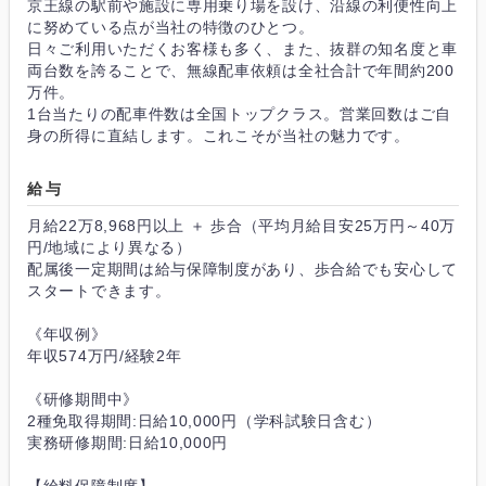
京王線の駅前や施設に専用乗り場を設け、沿線の利便性向上
に努めている点が当社の特徴のひとつ。
日々ご利用いただくお客様も多く、また、抜群の知名度と車
両台数を誇ることで、無線配車依頼は全社合計で年間約200
万件。
1台当たりの配車件数は全国トップクラス。営業回数はご自
身の所得に直結します。これこそが当社の魅力です。
給与
月給22万8,968円以上 ＋ 歩合（平均月給目安25万円～40万
円/地域により異なる）
配属後一定期間は給与保障制度があり、歩合給でも安心して
スタートできます。
《年収例》
年収574万円/経験2年
《研修期間中》
2種免取得期間:日給10,000円（学科試験日含む）
実務研修期間:日給10,000円
【給料保障制度】