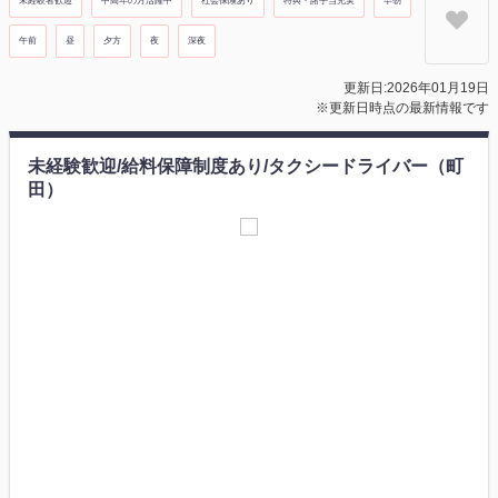
未経験者歓迎
中高年の方活躍中
社会保険あり
特典・諸手当充実
早朝
午前
昼
夕方
夜
深夜
更新日:2026年01月19日
※更新日時点の最新情報です
未経験歓迎/給料保障制度あり/タクシードライバー（町
田）