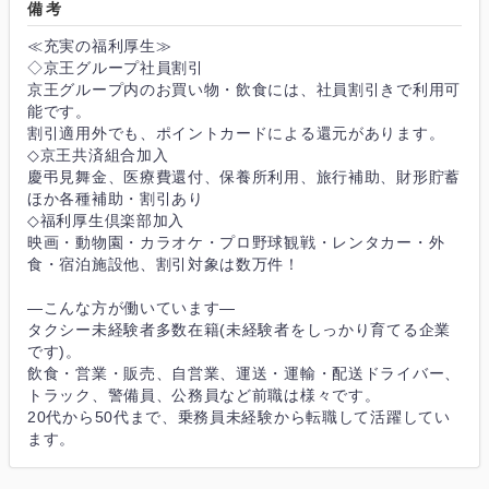
備考
≪充実の福利厚生≫
◇京王グループ社員割引
京王グループ内のお買い物・飲食には、社員割引きで利用可
能です。
割引適用外でも、ポイントカードによる還元があります。
◇京王共済組合加入
慶弔見舞金、医療費還付、保養所利用、旅行補助、財形貯蓄
ほか各種補助・割引あり
◇福利厚生倶楽部加入
映画・動物園・カラオケ・プロ野球観戦・レンタカー・外
食・宿泊施設他、割引対象は数万件！
―こんな方が働いています―
タクシー未経験者多数在籍(未経験者をしっかり育てる企業
です)。
飲食・営業・販売、自営業、運送・運輸・配送ドライバー、
トラック、警備員、公務員など前職は様々です。
20代から50代まで、乗務員未経験から転職して活躍してい
ます。