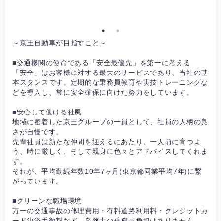
～京王自動車が目指すこと～
■交通機関の使命である「安全最優先」を第一に考える
「安全」はお客様に対する最大のサービスであり、当社の基
本スタンスです。定期的な乗務員教育や実技トレーニングな
どを導入し、常に安全確保に向けた努力をしています。
■安心して働ける社風
地域に密着した京王グループの一員として、社員の人柄の良
さが自慢です。
先輩社員は新たな仲間を迎えるにあたり、一人前に育つよ
う、時に厳しく、そして親身に色々とアドバイスしてくれま
す。
それが、平均勤続年数10年7ヶ月(東京都同業平均7年)に繋
がっています。
■クリーンな職場環境
万一の交通事故の修理費用・有料道路利用料・クレジットカ
ード決済手数料など、業務中の乗務員負担はありません。