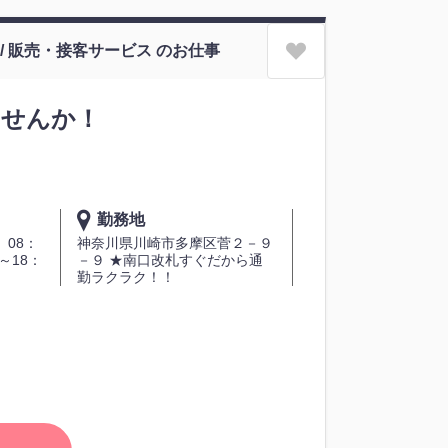
 / 販売・接客サービス のお仕事
ませんか！
勤務地
 08：
神奈川県川崎市多摩区菅２－９
0～18：
－９ ★南口改札すぐだから通
勤ラクラク！！