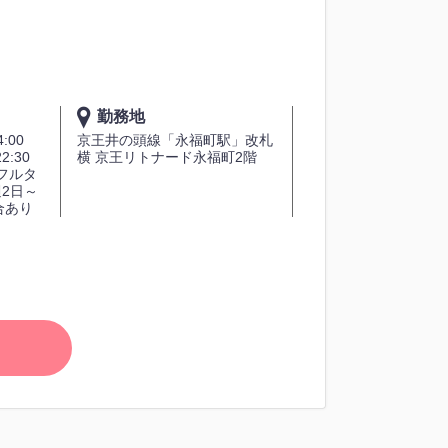
勤務地
4:00
京王井の頭線「永福町駅」改札
22:30
横 京王リトナード永福町2階
フルタ
2日～
合あり