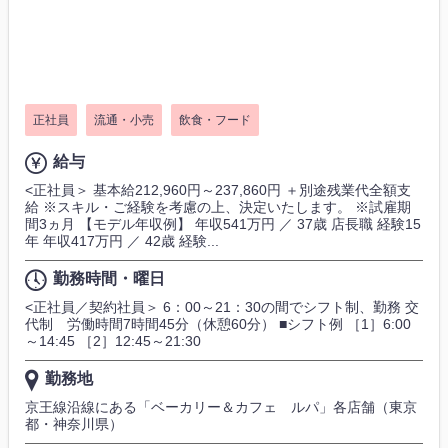
正社員
流通・小売
飲食・フード
給与
<正社員＞ 基本給212,960円～237,860円 ＋別途残業代全額支
給 ※スキル・ご経験を考慮の上、決定いたします。 ※試雇期
間3ヵ月 【モデル年収例】 年収541万円 ／ 37歳 店長職 経験15
年 年収417万円 ／ 42歳 経験...
勤務時間・曜日
<正社員／契約社員＞ 6：00～21：30の間でシフト制、勤務 交
代制 労働時間7時間45分（休憩60分） ■シフト例 ［1］6:00
～14:45 ［2］12:45～21:30
勤務地
京王線沿線にある「ベーカリー＆カフェ ルパ」各店舗（東京
都・神奈川県）