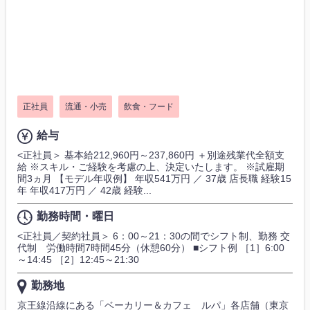
正社員
流通・小売
飲食・フード
給与
<正社員＞ 基本給212,960円～237,860円 ＋別途残業代全額支
給 ※スキル・ご経験を考慮の上、決定いたします。 ※試雇期
間3ヵ月 【モデル年収例】 年収541万円 ／ 37歳 店長職 経験15
年 年収417万円 ／ 42歳 経験...
勤務時間・曜日
<正社員／契約社員＞ 6：00～21：30の間でシフト制、勤務 交
代制 労働時間7時間45分（休憩60分） ■シフト例 ［1］6:00
～14:45 ［2］12:45～21:30
勤務地
京王線沿線にある「ベーカリー＆カフェ ルパ」各店舗（東京