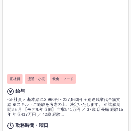
正社員
流通・小売
飲食・フード
給与
<正社員＞ 基本給212,960円～237,860円 ＋別途残業代全額支
給 ※スキル・ご経験を考慮の上、決定いたします。 ※試雇期
間3ヵ月 【モデル年収例】 年収541万円 ／ 37歳 店長職 経験15
年 年収417万円 ／ 42歳 経験...
勤務時間・曜日