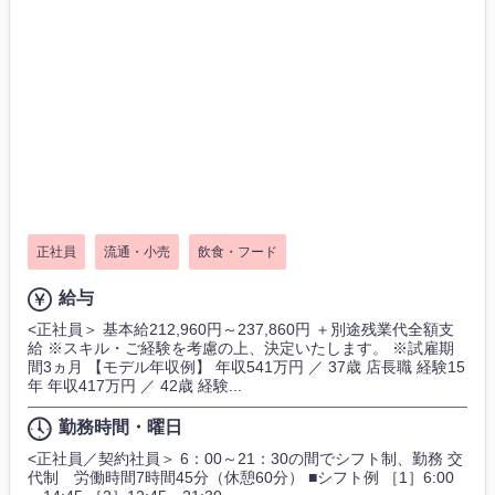
正社員
流通・小売
飲食・フード
給与
<正社員＞ 基本給212,960円～237,860円 ＋別途残業代全額支
給 ※スキル・ご経験を考慮の上、決定いたします。 ※試雇期
間3ヵ月 【モデル年収例】 年収541万円 ／ 37歳 店長職 経験15
年 年収417万円 ／ 42歳 経験...
勤務時間・曜日
<正社員／契約社員＞ 6：00～21：30の間でシフト制、勤務 交
代制 労働時間7時間45分（休憩60分） ■シフト例 ［1］6:00