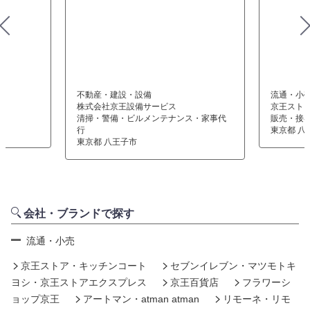
不動産・建設・設備
流通・小
株式会社京王設備サービス
京王スト
清掃・警備・ビルメンテナンス・家事代
販売・接
行
東京都 八
東京都 八王子市
会社・ブランドで探す
流通・小売
京王ストア・キッチンコート
セブンイレブン・マツモトキ
ヨシ・京王ストアエクスプレス
京王百貨店
フラワーシ
ョップ京王
アートマン・atman atman
リモーネ・リモ