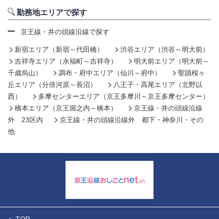
勤務地エリアで探す
京王線・井の頭線沿線で探す
新宿エリア（新宿～代田橋）
渋谷エリア（渋谷～明大前）
吉祥寺エリア（永福町～吉祥寺）
明大前エリア（明大前～
千歳烏山）
調布・府中エリア（仙川～府中）
聖蹟桜ヶ
丘エリア（分倍河原～長沼）
八王子・高尾エリア（北野以
西）
多摩センターエリア（京王多摩川～京王多摩センター）
橋本エリア（京王堀之内～橋本）
京王線・井の頭線沿線
外 23区内
京王線・井の頭線沿線外 都下・神奈川・その
他
TOP