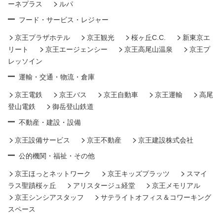
ーネプラス
ルパ
フード・サービス・レジャー
京王プラザホテル
京王観光
桜ヶ丘C.C.
新東京エ
リート
京王エージェンシー
京王高尾山温泉
京王プ
レッソイン
運輸・交通・物流・倉庫
京王電鉄
京王バス
京王自動車
京王運輸
高尾
登山電鉄
御岳登山鉄道
不動産・建設・設備
京王設備サービス
京王不動産
京王建設株式会社
公的機関・福祉・その他
京王ほっとネットワーク
京王キッズプラッツ
スマイ
ラス聖蹟桜ヶ丘
アリスタージュ経堂
京王メモリアル
京王シンシアスタッフ
サテライトオフィス＆コワーキング
スペース