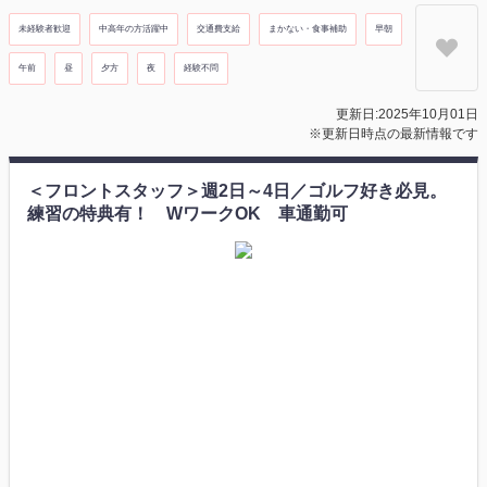
未経験者歓迎
中高年の方活躍中
交通費支給
まかない・食事補助
早朝
午前
昼
夕方
夜
経験不問
更新日:2025年10月01日
※更新日時点の最新情報です
＜フロントスタッフ＞週2日～4日／ゴルフ好き必見。
練習の特典有！ WワークOK 車通勤可