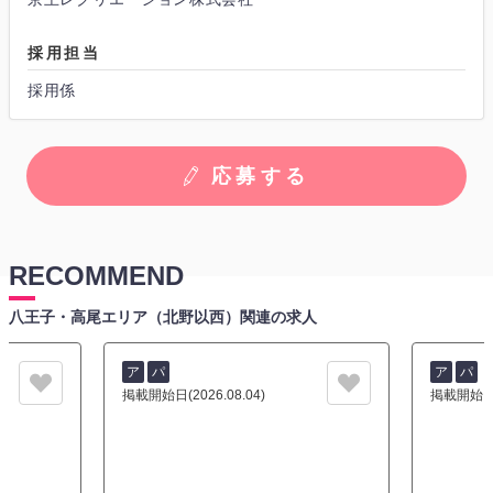
採用担当
採用係
応募する
RECOMMEND
八王子・高尾エリア（北野以西）関連の求人
ア
パ
ア
パ
掲載開始日(2026.08.04)
掲載開始日(2